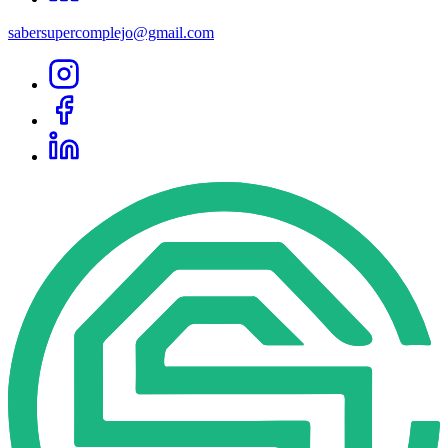
sabersupercomplejo@gmail.com