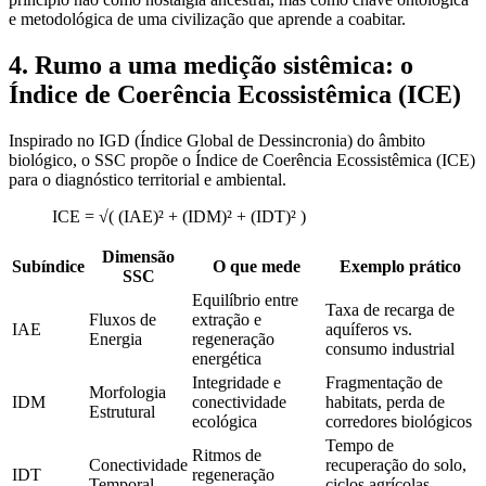
e metodológica de uma civilização que aprende a coabitar.
4. Rumo a uma medição sistêmica: o
Índice de Coerência Ecossistêmica (ICE)
Inspirado no IGD (Índice Global de Dessincronia) do âmbito
biológico, o SSC propõe o Índice de Coerência Ecossistêmica (ICE)
para o diagnóstico territorial e ambiental.
ICE = √( (IAE)² + (IDM)² + (IDT)² )
Dimensão
Subíndice
O que mede
Exemplo prático
SSC
Equilíbrio entre
Taxa de recarga de
Fluxos de
extração e
IAE
aquíferos vs.
Energia
regeneração
consumo industrial
energética
Integridade e
Fragmentação de
Morfologia
IDM
conectividade
habitats, perda de
Estrutural
ecológica
corredores biológicos
Tempo de
Ritmos de
Conectividade
recuperação do solo,
IDT
regeneração
Temporal
ciclos agrícolas