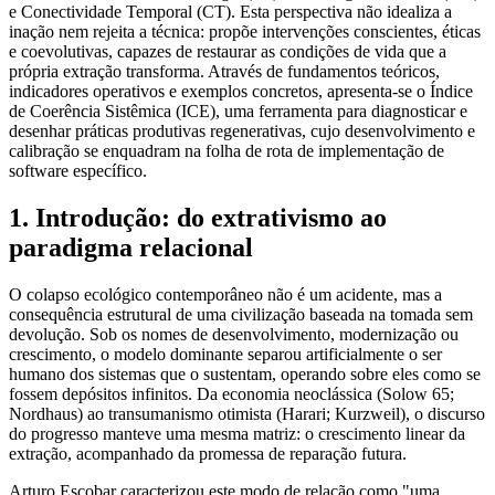
e Conectividade Temporal (CT). Esta perspectiva não idealiza a
inação nem rejeita a técnica: propõe intervenções conscientes, éticas
e coevolutivas, capazes de restaurar as condições de vida que a
própria extração transforma. Através de fundamentos teóricos,
indicadores operativos e exemplos concretos, apresenta-se o Índice
de Coerência Sistêmica (ICE), uma ferramenta para diagnosticar e
desenhar práticas produtivas regenerativas, cujo desenvolvimento e
calibração se enquadram na folha de rota de implementação de
software específico.
1. Introdução: do extrativismo ao
paradigma relacional
O colapso ecológico contemporâneo não é um acidente, mas a
consequência estrutural de uma civilização baseada na tomada sem
devolução. Sob os nomes de desenvolvimento, modernização ou
crescimento, o modelo dominante separou artificialmente o ser
humano dos sistemas que o sustentam, operando sobre eles como se
fossem depósitos infinitos. Da economia neoclássica (Solow 65;
Nordhaus) ao transumanismo otimista (Harari; Kurzweil), o discurso
do progresso manteve uma mesma matriz: o crescimento linear da
extração, acompanhado da promessa de reparação futura.
Arturo Escobar caracterizou este modo de relação como "uma