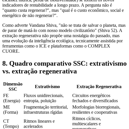
indicadores de rentabilidade a longo prazo. A pergunta não é
"quanto custa regenerar?", mas "qual é o custo econômico, social e
energético de não regenerar?".
Como adverte Vandana Shiva, "não se trata de salvar o planeta, mas
de parar de matá-lo com nosso modelo civilizatório" (Shiva 52). A
extração regenerativa não propõe uma nostalgia do passado, mas
uma evolução da inteligência ecológica, tecnicamente assistida por
ferramentas como o ICE e plataformas como o COMPLEX
CUORE.
8. Quadro comparativo SSC: extrativismo
vs. extração regenerativa
Dimensão
Extrativismo
Extração Regenerativa
SSC
FE
Fluxos unidirecionais,
Circuitos energéticos
(Energia)
entropia, poluição
fechados e diversificados
ME
Fragmentação territorial,
Morfologias biorregionais,
(Forma)
infraestruturas rígidas
resilientes e cooperativas
Ritmos cíclicos,
CT
Ritmos lineares e
multiescalares e
(Tempo)
acelerados
regenerativos