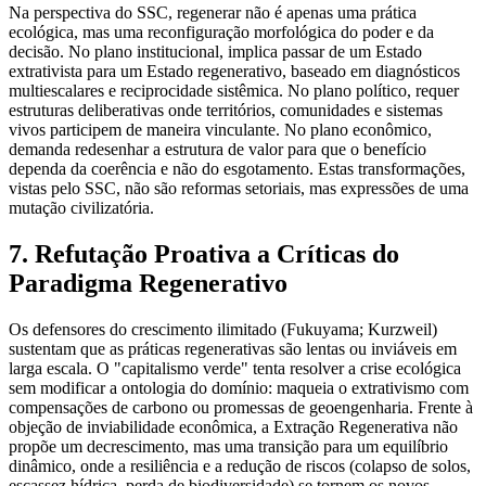
Na perspectiva do SSC, regenerar não é apenas uma prática
ecológica, mas uma reconfiguração morfológica do poder e da
decisão. No plano institucional, implica passar de um Estado
extrativista para um Estado regenerativo, baseado em diagnósticos
multiescalares e reciprocidade sistêmica. No plano político, requer
estruturas deliberativas onde territórios, comunidades e sistemas
vivos participem de maneira vinculante. No plano econômico,
demanda redesenhar a estrutura de valor para que o benefício
dependa da coerência e não do esgotamento. Estas transformações,
vistas pelo SSC, não são reformas setoriais, mas expressões de uma
mutação civilizatória.
7. Refutação Proativa a Críticas do
Paradigma Regenerativo
Os defensores do crescimento ilimitado (Fukuyama; Kurzweil)
sustentam que as práticas regenerativas são lentas ou inviáveis em
larga escala. O "capitalismo verde" tenta resolver a crise ecológica
sem modificar a ontologia do domínio: maqueia o extrativismo com
compensações de carbono ou promessas de geoengenharia. Frente à
objeção de inviabilidade econômica, a Extração Regenerativa não
propõe um decrescimento, mas uma transição para um equilíbrio
dinâmico, onde a resiliência e a redução de riscos (colapso de solos,
escassez hídrica, perda de biodiversidade) se tornem os novos