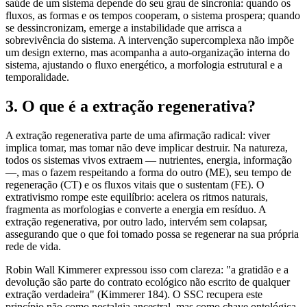
saúde de um sistema depende do seu grau de sincronia: quando os
fluxos, as formas e os tempos cooperam, o sistema prospera; quando
se dessincronizam, emerge a instabilidade que arrisca a
sobrevivência do sistema. A intervenção supercomplexa não impõe
um design externo, mas acompanha a auto-organização interna do
sistema, ajustando o fluxo energético, a morfologia estrutural e a
temporalidade.
3. O que é a extração regenerativa?
A extração regenerativa parte de uma afirmação radical: viver
implica tomar, mas tomar não deve implicar destruir. Na natureza,
todos os sistemas vivos extraem — nutrientes, energia, informação
—, mas o fazem respeitando a forma do outro (ME), seu tempo de
regeneração (CT) e os fluxos vitais que o sustentam (FE). O
extrativismo rompe este equilíbrio: acelera os ritmos naturais,
fragmenta as morfologias e converte a energia em resíduo. A
extração regenerativa, por outro lado, intervém sem colapsar,
assegurando que o que foi tomado possa se regenerar na sua própria
rede de vida.
Robin Wall Kimmerer expressou isso com clareza: "a gratidão e a
devolução são parte do contrato ecológico não escrito de qualquer
extração verdadeira" (Kimmerer 184). O SSC recupera este
princípio não como nostalgia ancestral, mas como chave ontológica