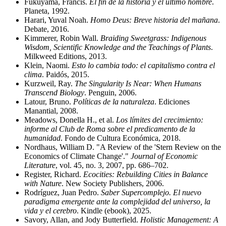
Fukuyama, Francis.
El fin de la historia y el último hombre
.
Planeta, 1992.
Harari, Yuval Noah.
Homo Deus: Breve historia del mañana
.
Debate, 2016.
Kimmerer, Robin Wall.
Braiding Sweetgrass: Indigenous
Wisdom, Scientific Knowledge and the Teachings of Plants
.
Milkweed Editions, 2013.
Klein, Naomi.
Esto lo cambia todo: el capitalismo contra el
clima
. Paidós, 2015.
Kurzweil, Ray.
The Singularity Is Near: When Humans
Transcend Biology
. Penguin, 2006.
Latour, Bruno.
Políticas de la naturaleza
. Ediciones
Manantial, 2008.
Meadows, Donella H., et al.
Los límites del crecimiento:
informe al Club de Roma sobre el predicamento de la
humanidad
. Fondo de Cultura Económica, 2018.
Nordhaus, William D. "A Review of the 'Stern Review on the
Economics of Climate Change'."
Journal of Economic
Literature
, vol. 45, no. 3, 2007, pp. 686–702.
Register, Richard.
Ecocities: Rebuilding Cities in Balance
with Nature
. New Society Publishers, 2006.
Rodríguez, Juan Pedro.
Saber Supercomplejo. El nuevo
paradigma emergente ante la complejidad del universo, la
vida y el cerebro
. Kindle (ebook), 2025.
Savory, Allan, and Jody Butterfield.
Holistic Management: A